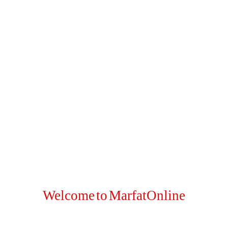
اپلائی…
اہم صفحات اور لنکس
About Us
Privacy Policy
Copyright Policy
Contact Us
Welcome to MarfatOnline
ویڈیوز