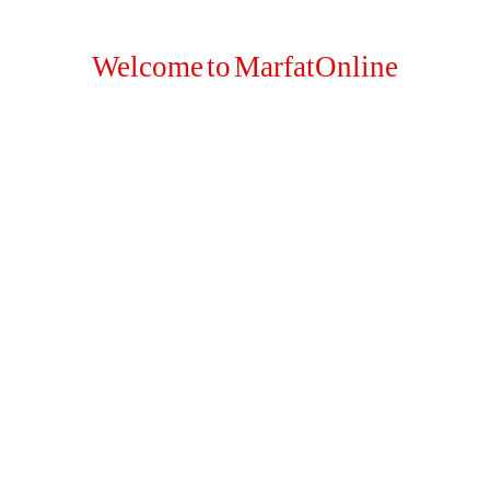
فیس بک پیج
ہمارایوٹیوب چینل
Welcome to MarfatOnline
مفت آن لائین کورسز
وٹس ایپ چینل
ہم سے رابطہ کریں
مزید تھیمز دیکھیں
Islam Q&A
PK and PK